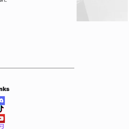
rt.
nks