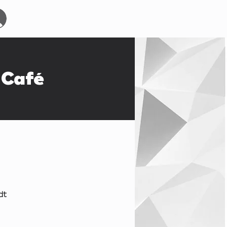
Start
Events
YOURBOARDCLUB
Mehr
Café
dt