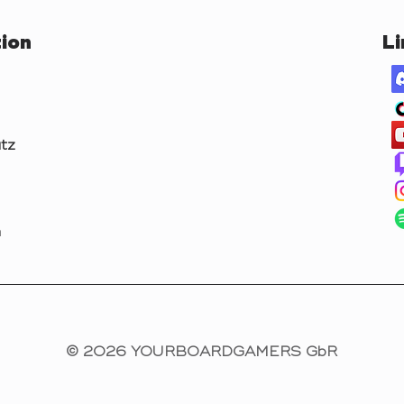
ion
Li
tz
m
© 2026 YOURBOARDGAMERS GbR