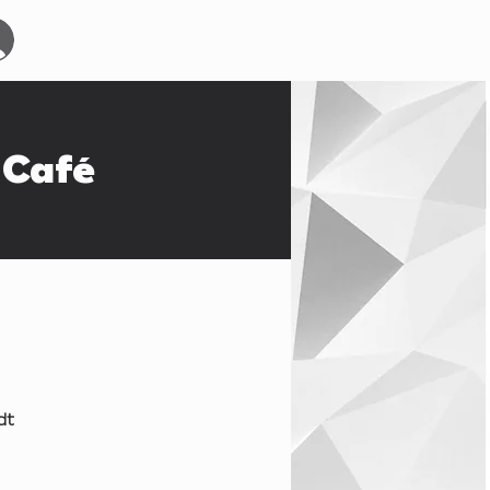
Start
Events
YOURBOARDCLUB
Mehr
Café
dt