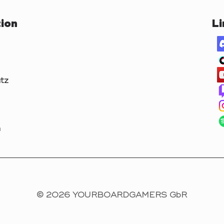
ion
Li
tz
m
© 2026 YOURBOARDGAMERS GbR