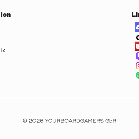
ion
Li
tz
m
© 2026 YOURBOARDGAMERS GbR