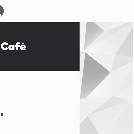
Start
Events
YOURBOARDCLUB
Mehr
Café
dt