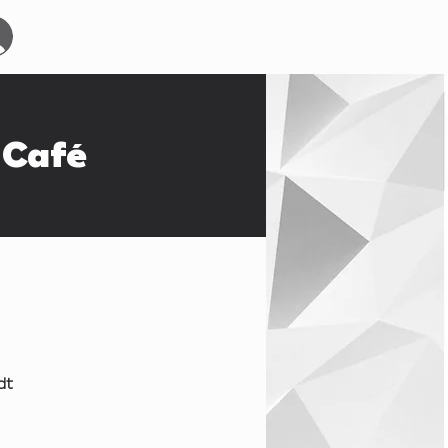
Start
Events
YOURBOARDCLUB
Mehr
Café
dt