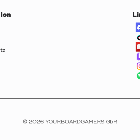
ion
Li
tz
m
© 2026 YOURBOARDGAMERS GbR