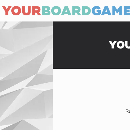
YOU
R