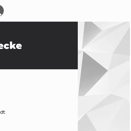
Start
Events
YOURBOARDCLUB
Mehr
ecke
dt