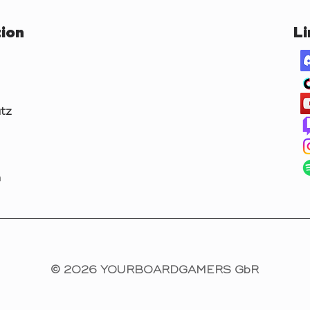
ion
Li
tz
m
© 2026 YOURBOARDGAMERS GbR