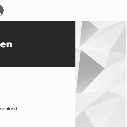
Start
Events
YOURBOARDCLUB
Mehr
en
schland