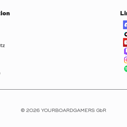
ion
Li
tz
m
© 2026 YOURBOARDGAMERS GbR