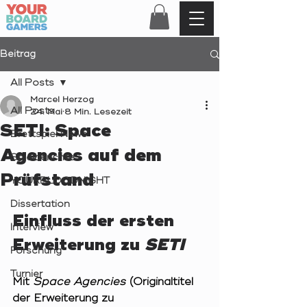
Beitrag
All Posts
Marcel Herzog
All Posts
24. Mai
8 Min. Lesezeit
SETI: Space
Brettspiel News
Agencies auf dem
Spielberichte
Prüfstand
YOURBLOODNIGHT
Dissertation
Einfluss der ersten 
Interview
Erweiterung zu 
SETI
Forschung
Turnier
Mit 
Space Agencies
 (Originaltitel 
der Erweiterung zu 