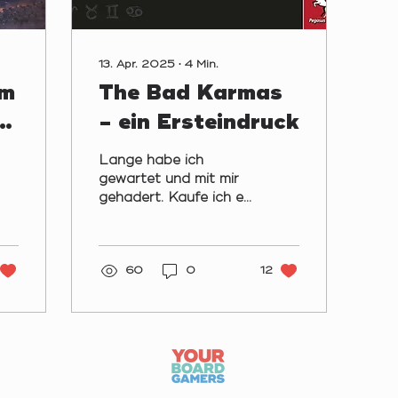
13. Apr. 2025
∙
4
Min.
um
The Bad Karmas
e
- ein Ersteindruck
im
Lange habe ich
gewartet und mit mir
gehadert. Kaufe ich es
mir? Steige ich ins
Crowdfunding ein?
Schlussendlich: nein.
Ein Jahr verging.
60
0
12
Wieder ein
Crowdfunding – jetzt
sogar mit Cthulhu on
top... Sollte ich es
spielen? Habe ich da
etwa eine Perle liegen