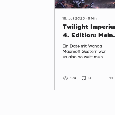
18. Juli 2025
∙
6
Min.
Twilight Imperi
4. Edition: Mein
ersten Schritte 
Ein Date mit Wanda
4x-Universum
Maximoff Gestern war
es also so weit: meine
Reise durch die Welt
der Brettspiele –
beginnend im
Stichspieltal, durch...
124
0
13