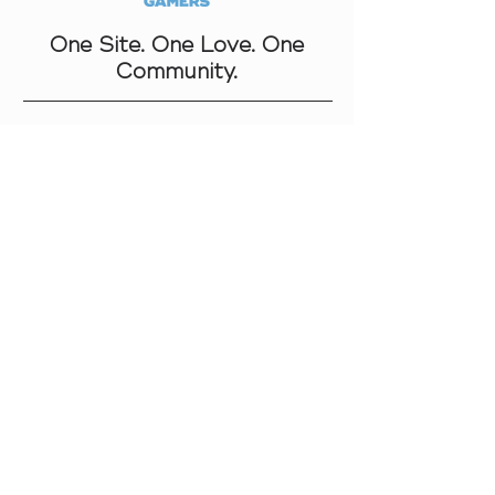
One Site. One Love. One
Community.
Navigation
Über Uns
Kontakt
Datenschutz
AGB
Cookies
Impressum
Links