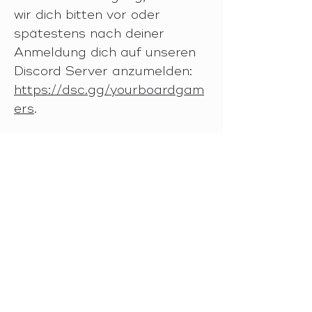
wir dich bitten vor oder 
spätestens nach deiner 
Anmeldung dich auf unseren 
Discord Server anzumelden:
https://dsc.gg/yourboardgam
ers
.
Dort erfährst du nicht nur 
alle wichtigen Neuigkeiten 
rund um die 
YOURBOARDCON, sondern 
findest deine zukünftige 
Community, in der du auf 
Gleichgesinnte triffst, die 
deine Begeisterung teilen und 
mit denen du dich 
austauschen kannst.Falls ihr 