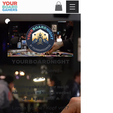
YOURBOARDNIGHT
Dein Feierabend-
Upgrade!
Freitagabend war noch
nie so gut – komm vorbei
und spiel mit! 🔥
Lange Woche? Kopf voll?