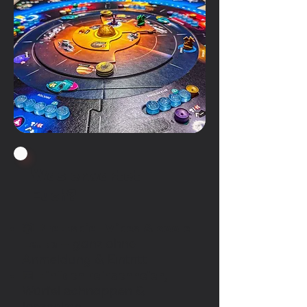
Was erwartet
Euch?
🎲
Brettspiel-Vibes & coole
Leute
– ganz ohne
Anmeldung & Eintritt
📅
Einfach reinschneien
,
Würfel schnappen &