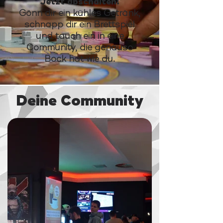
Jetzt abschalten!
Gönn dir ein kühles Getränk,
schnapp dir ein Brettspiel
und tauch ein in eine
Community, die genauso
Bock hat wie du.
Deine Community