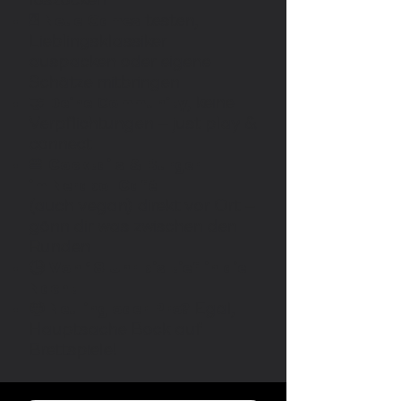
loszocken
🃏
Neue Games
testen,
Lieblingsklassiker
auspacken oder eigene
Schätze mitbringen
🤝
Deine Community
, keine
Verpflichtungen – just play &
connect
🍔 Cocktails & Burger
im Nerdpol Café
(auch vegan) direkt vor Ort –
gönn dir was zwischen den
Runden
🕒
Von 18 Uhr bis tief in die
Nacht
🤩
Neuling oder Pro?
Egal,
Hauptsache Bock auf
Brettspiele!