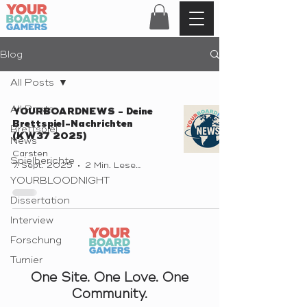
Blog
All Posts
All Posts
YOURBOARDNEWS - Deine
Brettspiel-Nachrichten
Brettspiel
(KW37 2025)
News
Carsten
Spielberichte
7. Sept. 2025
2 Min. Lesezeit
YOURBLOODNIGHT
Dissertation
Interview
Forschung
Turnier
One Site. One Love. One
Community.