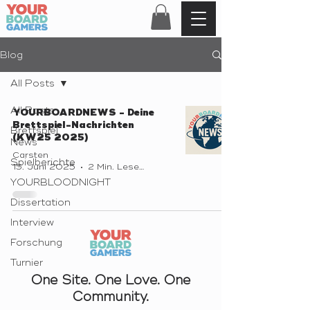
Blog
All Posts
All Posts
YOURBOARDNEWS - Deine
Brettspiel-Nachrichten
Brettspiel
(KW25 2025)
News
Carsten
Spielberichte
15. Juni 2025
2 Min. Lesezeit
YOURBLOODNIGHT
Dissertation
Interview
Forschung
Turnier
One Site. One Love. One
Community.