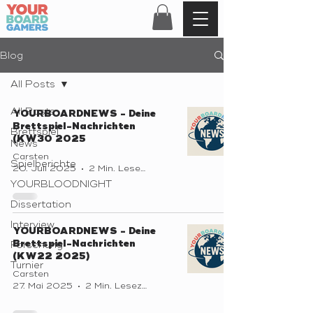
Blog
All Posts
All Posts
YOURBOARDNEWS - Deine
Brettspiel-Nachrichten
Brettspiel
(KW30 2025
News
Carsten
Spielberichte
20. Juli 2025
2 Min. Lesezeit
YOURBLOODNIGHT
Dissertation
Interview
YOURBOARDNEWS - Deine
Brettspiel-Nachrichten
Forschung
(KW22 2025)
Turnier
Carsten
27. Mai 2025
2 Min. Lesezeit