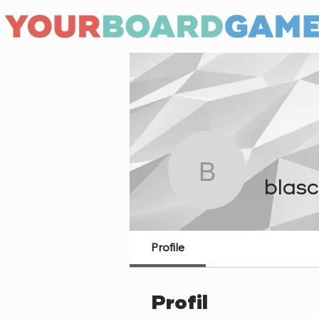
blaschef
blas
Profile
Profil