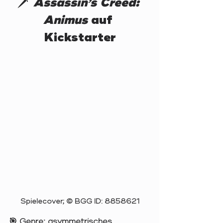
🗡️ 
Assassin’s Creed: 
Animus
 auf 
Kickstarter
Spielecover; © BGG ID: 8858621
🎯 Genre: asymmetrisches 