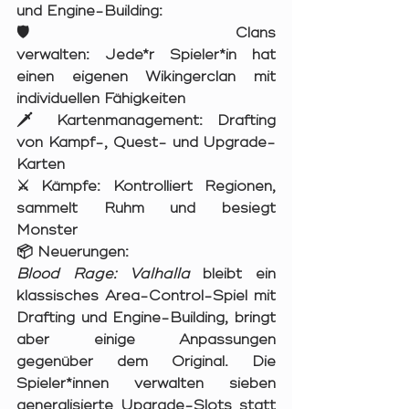
und Engine-Building:
🛡️ 
Clans 
verwalten:
 Jede*r
Spieler*in hat 
einen eigenen Wikingerclan mit 
individuellen Fähigkeiten
🗡️ 
Kartenmanagement:
 Drafting 
von Kampf-, Quest- und Upgrade-
Karten
⚔️ 
Kämpfe:
 Kontrolliert Regionen, 
sammelt Ruhm und besiegt 
Monster
📦 
Neuerungen:
Blood Rage: Valhalla
 bleibt ein 
klassisches Area-Control-Spiel mit 
Drafting und Engine-Building, bringt 
aber einige Anpassungen 
gegenüber dem Original. Die 
Spieler*innen verwalten sieben 
generalisierte Upgrade-Slots statt 