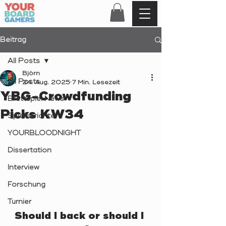
Beitrag
All Posts
Björn
All Posts
24. Aug. 2025
7 Min. Lesezeit
YBG-Crowdfunding
Brettspiel News
Picks KW34
Spielberichte
YOURBLOODNIGHT
Dissertation
Interview
Forschung
Turnier
Should I back or should I 