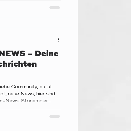
nzen Jahr. Wuuhuuu! Vielen
das möglich gemacht haben!
 meine kleine Schwester
 das erste Mal mit am
unserer Gruppe aufgenomm
EWS - Deine
chrichten
e Community, es ist
at, neue News, hier sind
hen-News: Stonemaier
025 aus. Wie jedes Jahr
über das Jahr aus der
emaier Games. Man hat
25,1 Millionen Euro