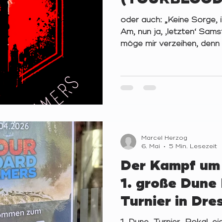
oder auch: „Keine Sorge, i
Am, nun ja, ‚letzten‘ Sa
möge mir verzeihen, denn
Exil – war es wieder an der
13. YOURBLOODNIGHT im 
versammeln. Passend zu 
sollten wir im Laufe dies
Custom-Skriptes ‚Uncerta
BotC-Reddituser) spielen.
Gehirne meiner vierzehn Sp
Marcel Herzog
6. Mai
5 Min. Lesezeit
Der Kampf um 
1. große Dune
Turnier in Dre