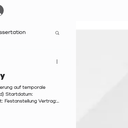
Start
Events
YOURBOARDCLUB
Mehr
ssertation
cy
sierung auf temporale
d) Startdatum:
: Festanstellung Vertrag:
fang der Tätigkeit:
relevel: Berufserfahrene -
Sie erwartet: Zeitreisen in