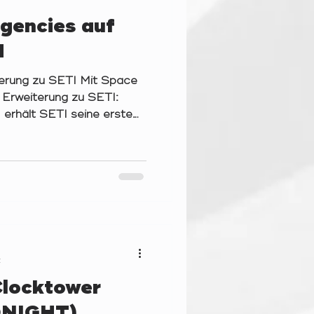
gencies auf
d
terung zu SETI Mit Space
r Erweiterung zu SETI:
 erhält SETI seine erste
nd das Basisspiel bereits
Engine-Building,
Action-Economy
 Downtime und
nere Schwächen. Bei einer
her immer die gleiche
Spiel – oder fügt sie
t
Clocktower
NIGHT)