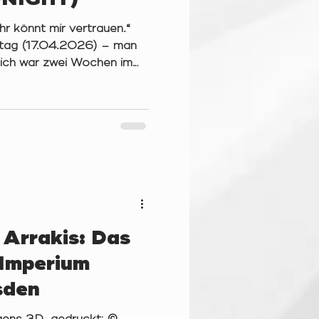
hr könnt mir vertrauen.“
mstag (17.04.2026) – man
 ich war zwei Wochen im
 Zeit, sich zur mittlerweile
Mika-Fit in Mickten zu
dieser magischen Zahl
es Abends zwei Runden des
in Death‘ (von Matt;
 Ein Skript, das die
ieler*innen wahrl
Arrakis: Das
 Imperium
sden