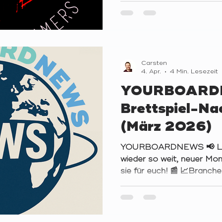
gibt es nun seit einem ga
lieben Dank an alle, die 
Zusätzlich dazu war auch
(Nicht-Brettspielerin 😅 )
Start, die liebevoll von 
Carsten
4. Apr.
4 Min. Lesezeit
YOURBOARDN
Brettspiel-Na
(März 2026)
YOURBOARDNEWS 📢 Lieb
wieder so weit, neuer Mon
sie für euch! 📰 📈Branc
Games wertet das Jahr 2
spricht Jamey Stegmaier 
Sicht des Verlages Ston
dem Umsatz von 23,7 auf 