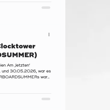
ernahme von Avataren in
as Universum und seine
 zu schützen Suche und
Störungen Auswahl von
Clocktower
DSUMMER)
ien Am ‚letzten‘
 und 30.05.2026, war es
 YOURBOARDSUMMERs war
kündigt und doch
Ferne fanden sich zu
s insgesamt 24 wackere
18 Neulinge (und darunter
zwei am Samstag) – für