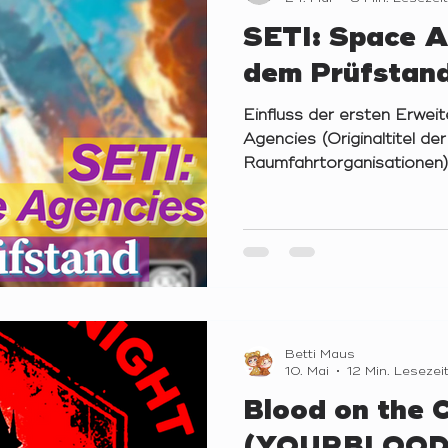
SETI: Space A
dem Prüfstan
Einfluss der ersten Erwei
Agencies (Originaltitel de
Raumfahrtorganisationen)
große Erweiterung. Währe
durch seine Mischung aus 
Explorationspuzzle und 
überzeugt, zeigte es bei
Spielerskalierbarkeit klei
Erweiterung stellt sich da
Frage: Verbessert sie das 
lediglich mehr I
Betti Maus
10. Mai
12 Min. Lesezei
Blood on the 
(YOURBLOOD