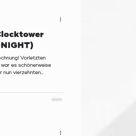
ng" verteilt auf zwei
OARDSUMMER (29.05.26)
Clocktower
NIGHT)
echnung! Vorletzten
 war es schönerweise
ur nun vierzehnten
a-Fit in Mickten zu
 Neulinge hatten –
lfreund meinerseits –,
es Abends zwei Runden des
e Can Play“ (von Ben
andemonium Institutes)
15.05.26) „Wie erklärst du