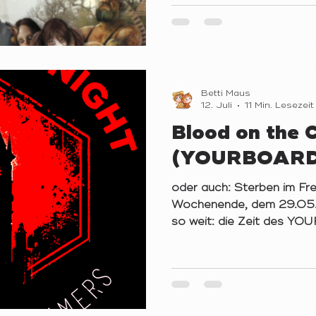
die Vergangenheit und Üb
der jeweiligen Zeit, um d
Parallelwelten vor Chaos
Beseitigung temporaler 
Avata
Betti Maus
12. Juli
11 Min. Lesezeit
Blood on the 
(YOURBOAR
oder auch: Sterben im Fre
Wochenende, dem 29.05.
so weit: die Zeit des
angebrochen. Lange ange
irgendwie immer in weiter 
diesem besonderen Anlas
Spieler*innen – darunter 
mehrere Kinder in Runde 