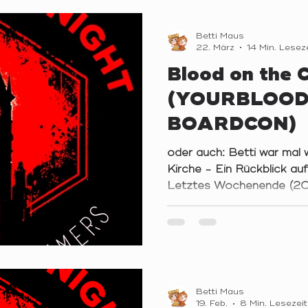
steigern können. Der Verl
mit den Zöllen und Co. re
Betti Maus
Geschäftsjahr. Es wurde 
22. März
14 Min. Lesez
Grundspiel von Fl
Blood on the 
(YOURBLOOD
BOARDCON)
oder auch: Betti war mal 
Kirche - Ein Rückblick
Letztes Wochenende (20
endlich wieder so weit! Na
langen Durststrecke versa
Liebethal zur sechsten
war es bereits die vierte 
noch in den Rang der OGs
„Sects & Violets“-Run
Betti Maus
(20-23.02.26) Wer sich e
19. Feb.
8 Min. Lesezeit