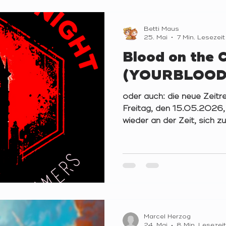
zwei Runden "Trouble Brewi
Tage. Sitzkreis YOURB
„…da hab‘ ich sie einfach v
Betti Maus
25. Mai
7 Min. Lesezeit
Blood on the 
(YOURBLOOD
oder auch: die neue Zeitr
Freitag, den 15.05.2026,
wieder an der Zeit, sich z
YOURBLOODNIGHT im Mik
versammeln. Da wir einige
darunter einen alten Schu
sollten wir im Laufe dies
Custom-Skripts „Everyon
Burns; Mitarbeiter des P
spielen. Sitzkreis YBLN (
dir, dass du gerad
Marcel Herzog
24. Mai
8 Min. Lesezeit