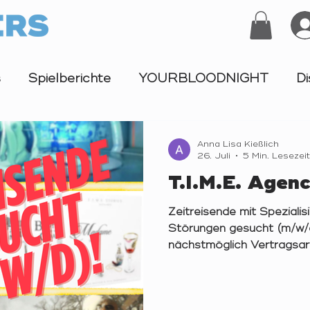
s
Spielberichte
YOURBLOODNIGHT
Di
Turnier
Anna Lisa Kießlich
26. Juli
5 Min. Lesezeit
T.I.M.E. Agen
Zeitreisende mit Speziali
Störungen gesucht (m/w/
nächstmöglich Vertragsart
befristet auf 6 Monate Um
Teilzeit Zielgruppe/Karrie
Quereinstieg möglich Was 