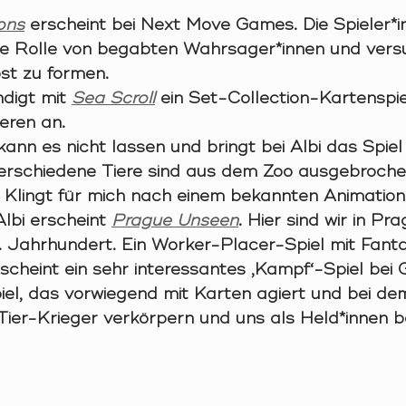
ions
 erscheint bei Next Move Games. Die Spieler*i
die Rolle von begabten Wahrsager*innen und vers
st zu formen. 
igt mit 
Sea Scroll
 ein Set-Collection-Kartenspie
eren an. 
kann es nicht lassen und bringt bei Albi das Spiel
Verschiedene Tiere sind aus dem Zoo ausgebroche
 Klingt für mich nach einem bekannten Animations
Albi erscheint 
Prague Unseen
. Hier sind wir in Pra
. Jahrhundert. Ein Worker-Placer-Spiel mit Fanta
rscheint ein sehr interessantes ‚Kampf‘-Spiel bei G
el, das vorwiegend mit Karten agiert und bei dem 
Tier-Krieger verkörpern und uns als Held*innen b