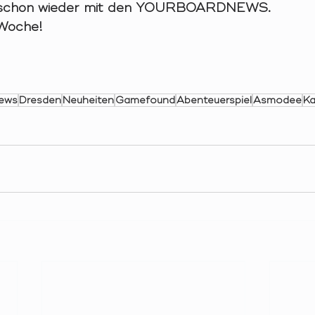
 schon wieder mit den YOURBOARDNEWS.
 Woche!
ews
Dresden
Neuheiten
Gamefound
Abenteuerspiel
Asmodee
Ka