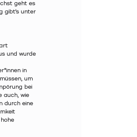
chst geht es 
 gibt's unter 
art 
us und wurde 
r*innen in 
 müssen, um 
Empörung bei 
e auch, wie 
 durch eine 
mkeit 
 hohe 