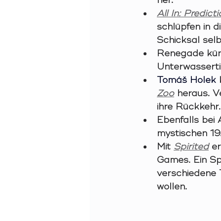
All In: Predict
schlüpfen in 
Schicksal selb
Renegade künd
Unterwasserti
Tomáš Holek
 
Zoo
 heraus. 
ihre Rückkehr.
Ebenfalls bei 
mystischen 19
Mit 
Spirited
 e
Games. Ein Spi
verschiedene 
wollen.  