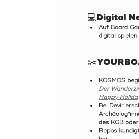
💻Digital N
Auf Board Ga
digital spielen.
✂️YOURBO
KOSMOS beginn
Der Wanderzi
Happy Holida
Bei Devir ers
Archäolog*inn
des KGB oder 
Repos kündigt
her. 