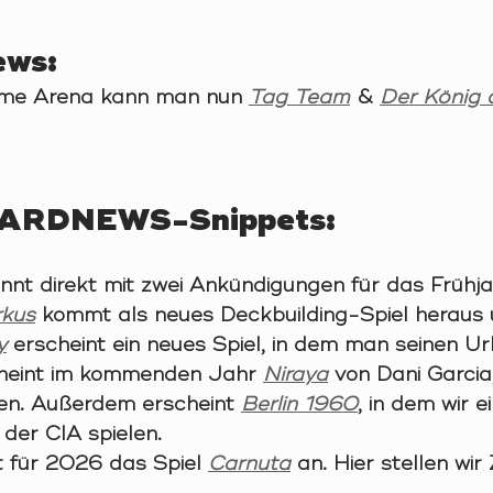
ews: 
me Arena kann man nun 
Tag Team
&
Der König 
 
ARDNEWS-Snippets:
t direkt mit zwei Ankündigungen für das Frühj
rkus
 kommt als neues Deckbuilding-Spiel heraus 
y
 erscheint ein neues Spiel, in dem man seinen Ur
cheint im kommenden Jahr 
Niraya
 von Dani Garcia,
en. Außerdem erscheint 
Berlin 1960
, in dem wir e
der CIA spielen. 
 für 2026 das Spiel 
Carnuta
an. Hier stellen wi