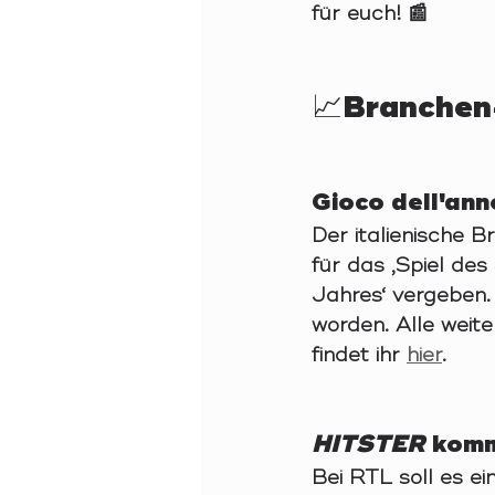
für euch! 📰
📈Branchen
Gioco dell'ann
Der italienische B
für das ‚Spiel des
Jahres‘ vergeben. I
worden. Alle weit
findet ihr 
hier
. 
HITSTER 
komm
Bei RTL soll es e