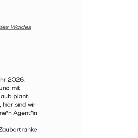
des Waldes
ahr 2026.
und mit 
laub plant. 
 hier sind wir 
ine*n Agent*in 
r Zaubertränke 