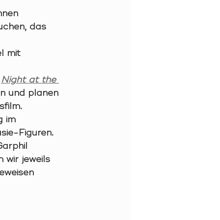
nnen 
uchen, das 
l mit 
 
Night at the 
n und planen 
film. 
g im 
sie-Figuren. 
arphil 
wir jeweils 
eweisen 