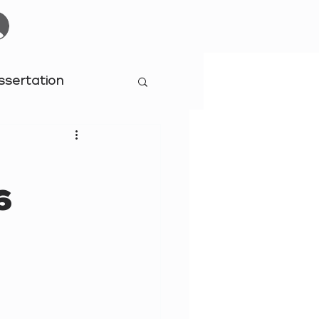
Start
Events
YOURBOARDCLUB
Mehr
ssertation
6