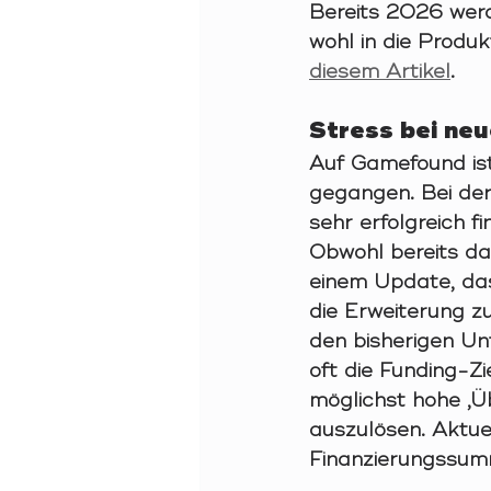
Bereits 2026 wer
wohl in die Produk
diesem Artikel
.  
Stress bei neu
Auf Gamefound is
gegangen. Bei der
sehr erfolgreich f
Obwohl bereits das
einem Update, das
die Erweiterung zu
den bisherigen Unt
oft die Funding-Z
möglichst hohe ‚Ü
auszulösen. Aktuel
Finanzierungssumm