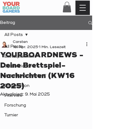
Beitrag
All Posts
Carsten
All Posts
18. Apr. 2025
1 Min. Lesezeit
YOURBOARDNEWS -
Brettspiel News
Deine Brettspiel-
Spielberichte
Nachrichten (KW16
YOURBLOODNIGHT
2025)
Dissertation
Aktualisiert:
9. Mai 2025
Interview
Forschung
Turnier