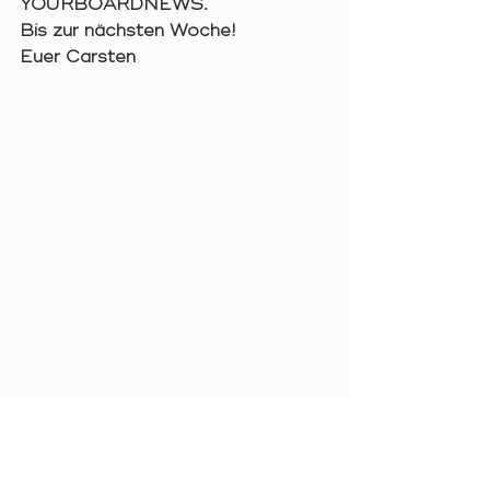
YOURBOARDNEWS.
Bis zur nächsten Woche!
Euer Carsten
Brettspiele
Brettspiel
News
CMON
SETI
Deutscher Spielepreis
Clash of Clans
Brettspiel News