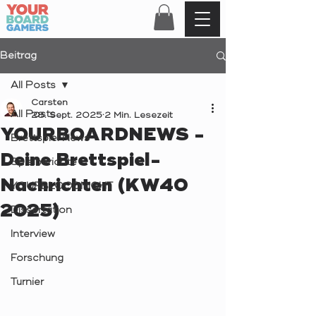
Beitrag
All Posts
Carsten
All Posts
28. Sept. 2025
2 Min. Lesezeit
YOURBOARDNEWS -
Brettspiel News
Deine Brettspiel-
Spielberichte
Nachrichten (KW40
YOURBLOODNIGHT
2025)
Dissertation
Interview
Forschung
Turnier