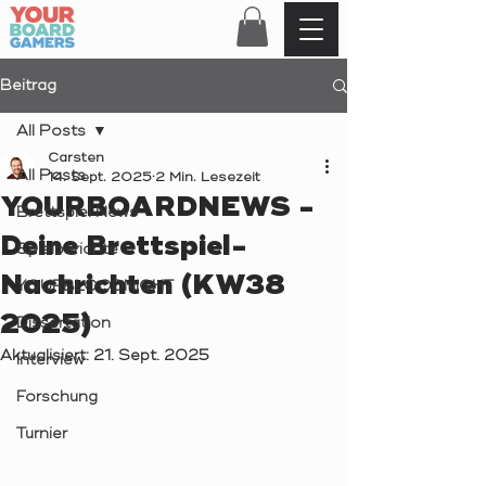
Beitrag
All Posts
Carsten
All Posts
14. Sept. 2025
2 Min. Lesezeit
YOURBOARDNEWS -
Brettspiel News
Deine Brettspiel-
Spielberichte
Nachrichten (KW38
YOURBLOODNIGHT
2025)
Dissertation
Aktualisiert:
21. Sept. 2025
Interview
Forschung
Turnier