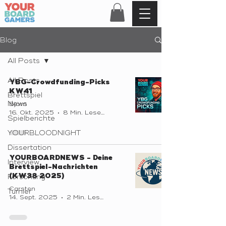
Blog
All Posts
All Posts
YBG-Crowdfunding-Picks
KW41
Brettspiel
News
Björn
16. Okt. 2025
8 Min. Lesezeit
Spielberichte
YOURBLOODNIGHT
Dissertation
YOURBOARDNEWS - Deine
Interview
Brettspiel-Nachrichten
(KW38 2025)
Forschung
Carsten
Turnier
14. Sept. 2025
2 Min. Lesezeit