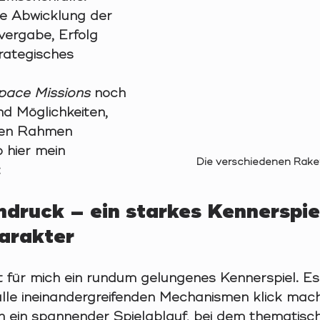
die Abwicklung der 
vergabe, Erfolg 
rategisches 
pace Missions
 noch 
nd Möglichkeiten, 
den Rahmen 
 hier mein 
Die verschiedenen Rak
:
ndruck – ein starkes Kennerspiel
arakter
st für mich ein rundum gelungenes Kennerspiel. Es
 alle ineinandergreifenden Mechanismen klick mac
ch ein spannender Spielablauf, bei dem thematisc