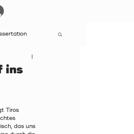
Start
Events
YOURBOARDCLUB
Mehr
ssertation
 ins
gt Tiros 
chtes 
isch, das uns 