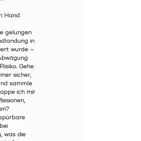
n Hand 
ie gelungen 
dlandung in 
iert wurde – 
 Abwägung 
Risiko. Gehe 
mer sicher, 
 und sammle 
appe ich mir 
issionen, 
gen?
spürbare 
ei 
 was die 