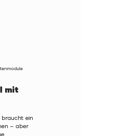
etenmodule
 mit 
 braucht ein 
hen – aber 
he 