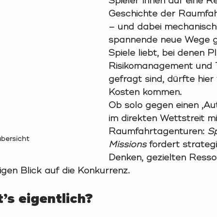
Spieler*innen auf eine Re
Geschichte der Raumfah
– und dabei mechanisch 
spannende neue Wege g
Spiele liebt, bei denen P
Risikomanagement und T
gefragt sind, dürfte hier 
Kosten kommen.
Ob solo gegen einen ‚Au
im direkten Wettstreit m
Raumfahrtagenturen: 
S
übersicht
Missions
 fordert strateg
Denken, gezielten Resso
igen Blick auf die Konkurrenz.
s eigentlich?