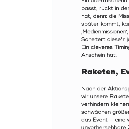
Ein überraschend 
passt, rückt in d
hat, denn: die Mi
später kommt, kan
‚Medienmissionen‘,
Scheitert diese*r
Ein cleveres Timin
Anschein hat.
Raketen, Ev
Nach der Aktions
wir unsere Rakete
verhindern kleine
schwächen größer
das Event – eine w
unvorhersehbare Z