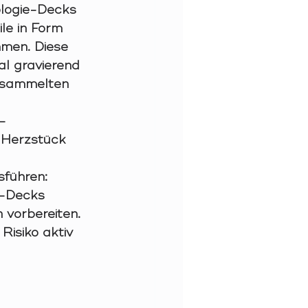
ologie-Decks 
le in Form 
mmen. Diese 
al gravierend 
esammelten 
-
 Herzstück 
führen: 
e-Decks 
 vorbereiten. 
isiko aktiv 