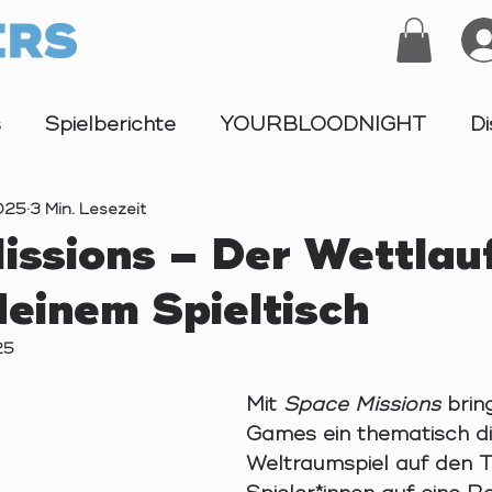
s
Spielberichte
YOURBLOODNIGHT
Di
2025
3 Min. Lesezeit
Turnier
issions – Der Wettlauf
deinem Spieltisch
25
Mit 
Space Missions
 brin
Games ein thematisch di
Weltraumspiel auf den T