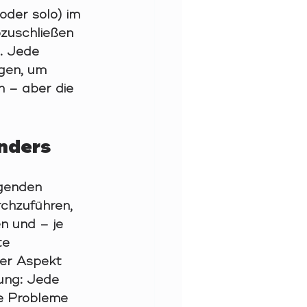
oder solo) im 
bzuschließen 
. Jede 
gen, um 
h – aber die 
nders
genden 
rchzuführen, 
n und – je 
te 
ler Aspekt 
hung: Jede 
le Probleme 