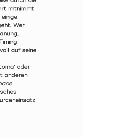
ise durch die 
rt mitnimmt 
einige 
eht. Wer 
lanung, 
iming 
voll auf seine 
toma‘ oder 
it anderen 
pace 
isches 
urceneinsatz 