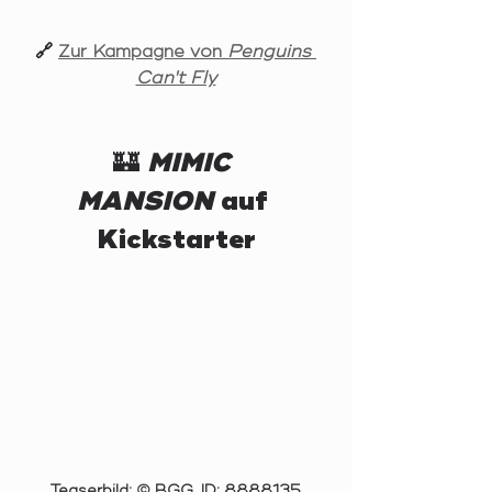
🔗 
Zur Kampagne von 
Penguins 
Can't Fly
🏰 
MIMIC 
MANSION
 auf 
Kickstarter
Teaserbild; 
© 
BGG, ID: 8888135