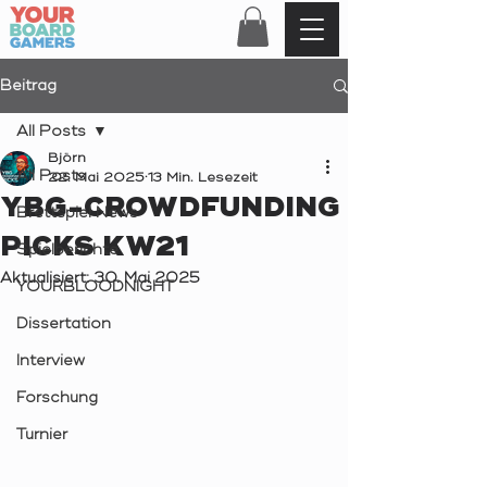
Beitrag
All Posts
Björn
All Posts
22. Mai 2025
13 Min. Lesezeit
YBG-CROWDFUNDING
Brettspiel News
PICKS KW21
Spielberichte
Aktualisiert:
30. Mai 2025
YOURBLOODNIGHT
Dissertation
Interview
Forschung
Turnier