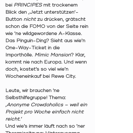
bei 
PRINCIPES
mit trockenem 
Blick den ‚Jetzt unterstützen‘-
Button 
nicht
 zu drücken, grätscht 
schon die FOMO von der Seite rein 
wie ’ne wildgewordene A-Klasse. 
Das 
Pinguin-Ding
? Sieht aus wie’n 
One-Way-Ticket in die 
Importhölle. 
Mimic Mansion
? Klar, 
kommt nie nach Europa. Und wenn 
doch, kostet’s so viel wie’n 
Wocheneinkauf bei Rewe City.
Leute, wir brauchen 'ne 
Selbsthilfegruppe! 
Thema: 
‚Anonyme Crowdoholics – weil ein 
Projekt pro Woche einfach nicht 
reicht.‘
Und wie’s immer läuft nach so ’ner 