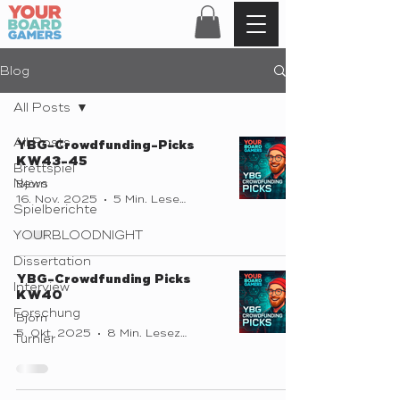
Blog
All Posts
All Posts
YBG-Crowdfunding-Picks
KW43-45
Brettspiel
News
Björn
16. Nov. 2025
5 Min. Lesezeit
Spielberichte
YOURBLOODNIGHT
Dissertation
YBG-Crowdfunding Picks
Interview
KW40
Forschung
Björn
5. Okt. 2025
8 Min. Lesezeit
Turnier