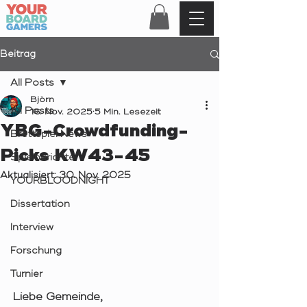
Beitrag
All Posts
Björn
All Posts
16. Nov. 2025
5 Min. Lesezeit
YBG-Crowdfunding-
Brettspiel News
Picks KW43-45
Spielberichte
Aktualisiert:
30. Nov. 2025
YOURBLOODNIGHT
Dissertation
Interview
Forschung
Turnier
Liebe Gemeinde,