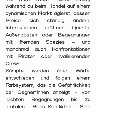
während du beim 
Handel
 auf einem 
dynamischen Markt agierst, dessen 
Preise sich ständig ändern. 
Interaktionen
 eröffnen Quests, 
Außenposten oder Begegnungen 
mit fremden Spezies – und 
manchmal auch Konfrontationen 
mit Piraten oder rivalisierenden 
Crews.
Kämpfe werden über Würfel 
entschieden und folgen einem 
Farbsystem, das die Gefährlichkeit 
der Gegner*innen anzeigt – von 
leichten Begegnungen bis zu 
brutalen Boss-Konflikten. Sieg 
bringt Ruhm und Ressourcen, 
Niederlage bedeutet Verluste an 
Schilden oder gar Crewmitgliedern.