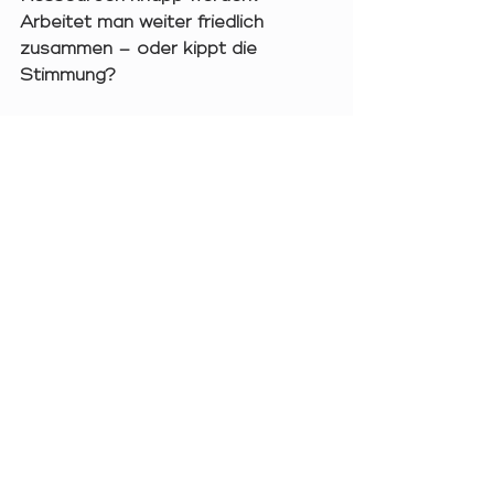
Arbeitet man weiter friedlich 
zusammen – oder kippt die 
Stimmung?
Solo: Noch Luft nach 
oben?
Für das Solospiel kam mir kurz der 
Gedanke, dass auf Dauer etwas 
fehlen könnte. Vielleicht könnten 
spezifische Szenarien mit Zielen
mehr Spannung bringen als das 
reine Punkte-Sammeln. Aber das 
war nur ein erster Eindruck – kein 
echtes Manko, und außerdem 
sagte mir der Designer, dass hier 
schon einiges in Vorbereitung ist.