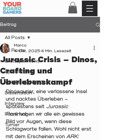
Beitrag
All Posts
Marco
All Posts
4. Okt. 2025
4 Min. Lesezeit
Jurassic Crisis – Dinos,
Brettspiel News
Crafting und
Spielberichte
Überlebenskampf
YOURBLOODNIGHT
Dinosaurier, eine verlassene Insel 
Dissertation
und nacktes Überleben – 
Interview
spätestens seit 
Jurassic 
Park
 haben wir alle ein gewisses 
Forschung
Bild vor Augen, wenn diese 
Turnier
Schlagworte fallen. Wohl nicht erst 
mit dem Erscheinen von 
ARK: 