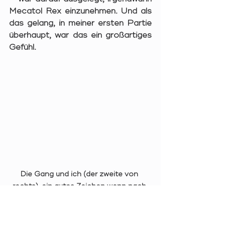
Mecatol Rex einzunehmen. Und als 
das gelang, in meiner ersten Partie 
überhaupt, war das ein großartiges 
Gefühl.
Die Gang und ich (der zweite von 
rechts), ein gutes Zeichen wenn nach 
10 Stunden noch alle lächeln. © 
Carsten (YBG)