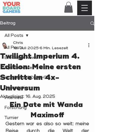
Beitrag
All Posts
Chris
All Posts
18. Juli 2025
6 Min. Lesezeit
Twilight Imperium 4.
Brettspiel News
Edition: Meine ersten
Spielberichte
Schritte im 4x-
YOURBLOODNIGHT
Universum
Dissertation
Aktualisiert:
16. Aug. 2025
Interview
Ein Date mit Wanda 
Forschung
Maximoff
Turnier
Gestern war es also so weit: meine 
Reise durch die Welt der 