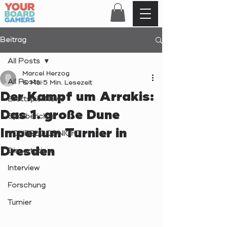
Beitrag
All Posts
Marcel Herzog
All Posts
6. Mai
5 Min. Lesezeit
Der Kampf um Arrakis:
Brettspiel News
Das 1. große Dune
Spielberichte
Imperium Turnier in
YOURBLOODNIGHT
Dresden
Dissertation
Interview
Forschung
Turnier