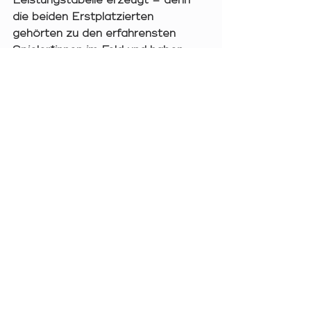
Leistungstabelle erzeugt – denn 
die beiden Erstplatzierten 
gehörten zu den erfahrensten 
Spieler*innen im Feld und haben 
nach eigener Aussage rund 600 
Matches hinter sich, was sich 
entsprechend auch im Ergebnis 
widerspiegelt.
Nichtsdestotrotz werde ich euer 
Feedback aufnehmen und vor dem 
nächsten Turnier unter den 
nächsten Teilnehmer*innen – da es 
diese auch betrifft - eine Umfrage 
zu gewünschten Änderungen 
starten, damit auf eure Wünsche 
eingegangen wird. Ein Beispiel 
dafür ist ein gewünschter 
Regeleingriff, der bereits im Vorfeld 