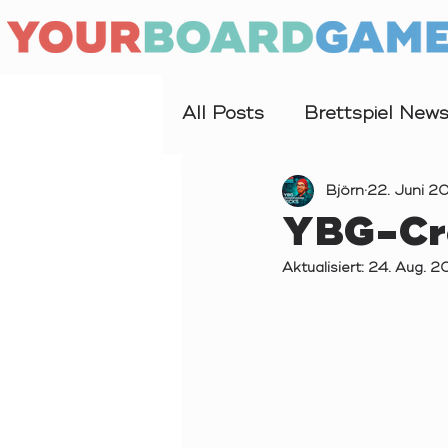
All Posts
Brettspiel New
Interview
Björn
Forschung
22. Juni 2
YBG-Cr
Aktualisiert:
24. Aug. 2