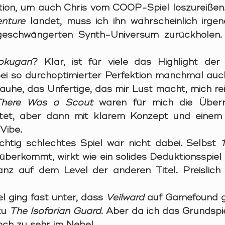
tion, um auch Chris vom COOP-Spiel loszureißen
nture
 landet, muss ich ihn wahrscheinlich irge
schwängerten Synth-Universum zurückholen. Sti
okugan
? Klar, ist für viele das Highlight der
 bei so durchoptimierter Perfektion manchmal auch
Rauhe, das Unfertige, das mir Lust macht, mich r
There Was a Scout
 waren für mich die Überr
artet, aber dann mit klarem Konzept und einem 
Vibe.
ichtig schlechtes Spiel war nicht dabei. Selbst 
überkommt, wirkt wie ein solides Deduktionsspiel
nz auf dem Level der anderen Titel. Preislich 
 ging fast unter, dass 
Veilward 
auf Gamefound ge
zu 
The Isofarian Guard
. Aber da ich das Grundspie
och zu sehr im Nebel.