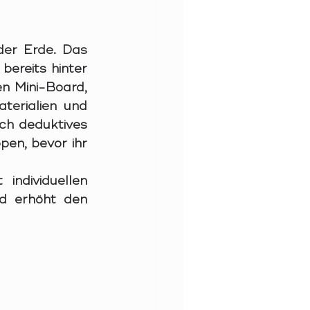
der Erde. Das 
ereits hinter 
n Mini-Board, 
erialien und 
ch deduktives 
en, bevor ihr 
individuellen 
d erhöht den 