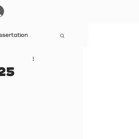
Start
Events
YOURBOARDCLUB
Mehr
ssertation
25