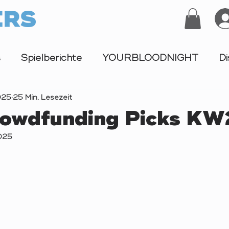
s
Spielberichte
YOURBLOODNIGHT
Di
025
25 Min. Lesezeit
Turnier
owdfunding Picks KW
025