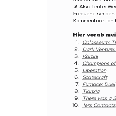
📡 Also Leute: Wen
Frequenz senden. 
Kommentare. Ich h
Hier vorab me
Colosseum: T
Dark Venture:
Kartini
Champions of
Libération
Statecraft
Furnace: Duel
Tianxia
There was a 
1ers Contacts