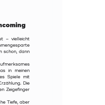
incoming
 – vielleicht 
mmengesparte 
n schon, dann 
ufmerksames 
as in meinen 
es Spiele mit 
rzählung. Die 
n Zeigefinger 
e Tiefe, aber 