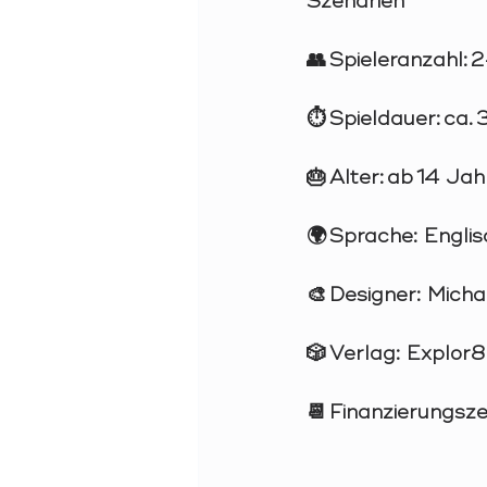
Szenarien
👥 
Spieleranzahl:
 2
⏱️ 
Spieldauer:
 ca.
🎂 
Alter:
 ab 14 Jah
🌍 
Sprache:
 Englis
🎨 
Designer:
 Micha
🎲 
Verlag:
 Explor8
📆 
Finanzierungsze