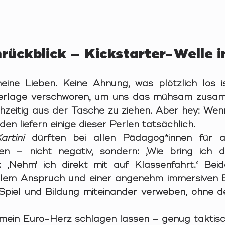
rückblick – Kickstarter-Welle 
ne Lieben. Keine Ahnung, was plötzlich los ist
Verlage verschworen, um uns das mühsam zusa
hzeitig aus der Tasche zu ziehen. Aber hey: Wen
 den liefern einige dieser Perlen tatsächlich.
artini
 dürften bei allen Pädagog*innen für a
gen – nicht negativ, sondern: ‚Wie bring ich d
: ‚Nehm' ich direkt mit auf Klassenfahrt.‘ Beid
ellem Anspruch und einer angenehm immersiven E
e Spiel und Bildung miteinander verweben, ohne de
 mein Euro-Herz schlagen lassen – genug taktisch