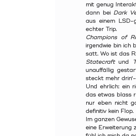
mit genug Interak
dann bei 
Dark Ve
aus einem LSD-ge
echter Trip.
Champions of R
irgendwie bin ich
satt. Wo ist das 
Statecraft
und 
unauffällig gest
steckt mehr drin‘-
Und ehrlich: ein r
das etwas blass r
nur eben nicht ga
definitiv kein Flop.
Im ganzen Gewusel
eine Erweiterung 
fühl ich mich da n