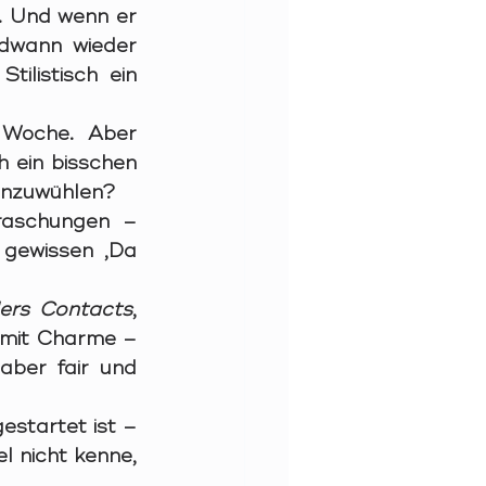
. Und wenn er 
ndwann wieder 
listisch ein 
 Woche. Aber 
 ein bisschen 
einzuwühlen?
aschungen – 
gewissen ‚Da 
1ers Contacts
, 
 mit Charme – 
aber fair und 
startet ist – 
l nicht kenne, 