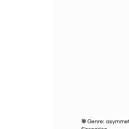
🎯 
Genre:
 asymmet