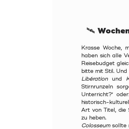
🛰️ Wochen
Krasse Woche, mei
haben sich alle 
Reisebudget gleic
bitte mit Stil. Und
Libération
und 
K
Stirnrunzeln sor
Unterricht?‘ oder
historisch-kultur
Art von Titel, di
zu heben.
Colosseum
 sollte