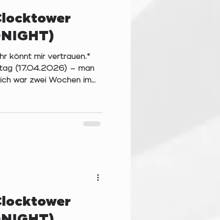
Clocktower
NIGHT)
hr könnt mir vertrauen.“
mstag (17.04.2026) – man
 ich war zwei Wochen im
 Zeit, sich zur mittlerweile
Mika-Fit in Mickten zu
dieser magischen Zahl
es Abends zwei Runden des
in Death‘ (von Matt;
 Ein Skript, das die
ieler*innen wahrl
Clocktower
NIGHT)