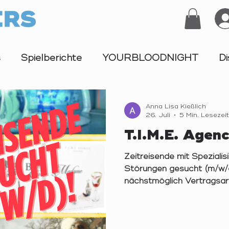
s
Spielberichte
YOURBLOODNIGHT
Di
Turnier
Anna Lisa Kießlich
26. Juli
5 Min. Lesezeit
T.I.M.E. Agen
Zeitreisende mit Speziali
Störungen gesucht (m/w/
nächstmöglich Vertragsart
befristet auf 6 Monate Um
Teilzeit Zielgruppe/Karrie
Quereinstieg möglich Was 