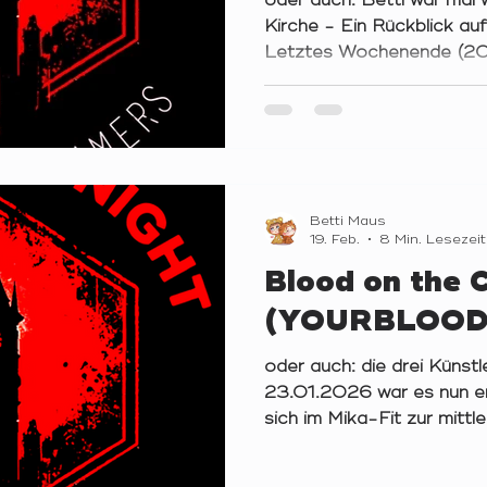
oder auch: Betti war mal 
Kirche - Ein Rückblick
Letztes Wochenende (20
endlich wieder so weit! Na
langen Durststrecke versa
Liebethal zur sechsten
war es bereits die vierte 
noch in den Rang der OGs
„Sects & Violets“-Run
Betti Maus
(20-23.02.26) Wer sich e
19. Feb.
8 Min. Lesezeit
Bubble der YOURBOAR
Blood on the 
(YOURBLOOD
oder auch: die drei Küns
23.01.2026 war es nun end
sich im Mika-Fit zur mittle
YOURBLOODNIGHT zu vers
für dieses noch relativ ju