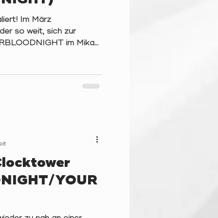
liert! Im März
er so weit, sich zur
YOURBLOODNIGHT im Mika-
u versammeln – wieder mal
 unser blutiges Projekt
nzen Jahr. Wuuhuuu! Vielen
das möglich gemacht haben!
 meine kleine Schwester
 das erste Mal mit am
unserer Gruppe aufgenomm
eit
Clocktower
NIGHT/YOUR