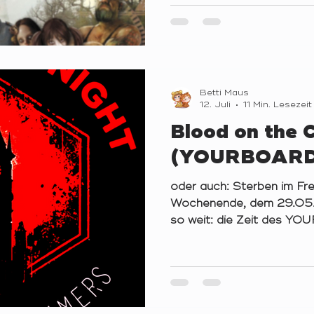
die Vergangenheit und Üb
der jeweiligen Zeit, um d
Parallelwelten vor Chaos
Beseitigung temporaler 
Avata
Betti Maus
12. Juli
11 Min. Lesezeit
Blood on the 
(YOURBOAR
oder auch: Sterben im Fre
Wochenende, dem 29.05.
so weit: die Zeit des
angebrochen. Lange ange
irgendwie immer in weiter 
diesem besonderen Anlas
Spieler*innen – darunter 
mehrere Kinder in Runde 