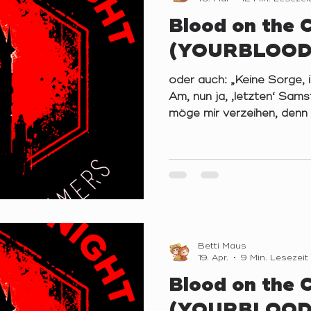
Blood on the 
(YOURBLOOD
oder auch: „Keine Sorge, i
Am, nun ja, ‚letzten‘ Sa
möge mir verzeihen, denn
Exil – war es wieder an der
13. YOURBLOODNIGHT im 
versammeln. Passend zu 
sollten wir im Laufe dies
Custom-Skriptes ‚Uncerta
BotC-Reddituser) spielen.
Gehirne meiner vierzehn Sp
Betti Maus
19. Apr.
9 Min. Lesezeit
Blood on the 
(YOURBLOOD