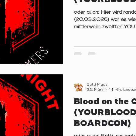
oder auch: Hier wird randa
(20.03.2026) war es wied
mittlerweile zwölften 
Fit in Dresden-Mickten z
ein kleines Jubiläum, denn
gibt es nun seit einem ga
lieben Dank an alle, die 
Zusätzlich dazu war auch
(Nicht-Brettspielerin 😅 )
Start, die liebevoll von 
Betti Maus
22. März
14 Min. Lesez
Blood on the 
(YOURBLOOD
BOARDCON)