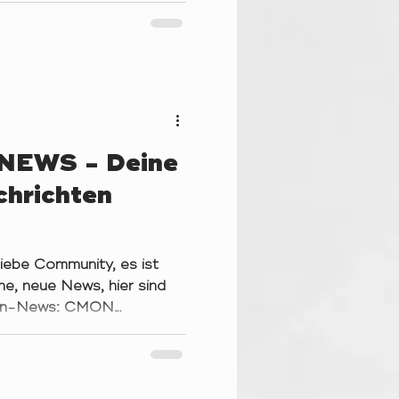
n bei mir ein, die sich für
verpflichten sollten.
auschiger Begleiter unter
ere Motivation in keinster
 nicht, wenn ma
EWS - Deine
chrichten
e Community, es ist
e, neue News, hier sind
chen-News: CMON
ool Mini Or Not hat in
 eine Roadmap zu den
dfunding-Projekten
 wird versucht, die IPs zu