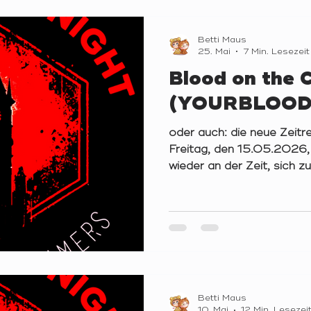
zwei Runden "Trouble Brewi
Tage. Sitzkreis YOURB
„…da hab‘ ich sie einfach v
Betti Maus
25. Mai
7 Min. Lesezeit
Blood on the 
(YOURBLOOD
oder auch: die neue Zeitr
Freitag, den 15.05.2026,
wieder an der Zeit, sich z
YOURBLOODNIGHT im Mik
versammeln. Da wir einige
darunter einen alten Schu
sollten wir im Laufe dies
Custom-Skripts „Everyon
Burns; Mitarbeiter des P
spielen. Sitzkreis YBLN (
dir, dass du gerad
Betti Maus
10. Mai
12 Min. Lesezei