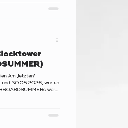
ernahme von Avataren in
as Universum und seine
 zu schützen Suche und
Störungen Auswahl von
Clocktower
DSUMMER)
ien Am ‚letzten‘
 und 30.05.2026, war es
 YOURBOARDSUMMERs war
kündigt und doch
Ferne fanden sich zu
s insgesamt 24 wackere
18 Neulinge (und darunter
zwei am Samstag) – für