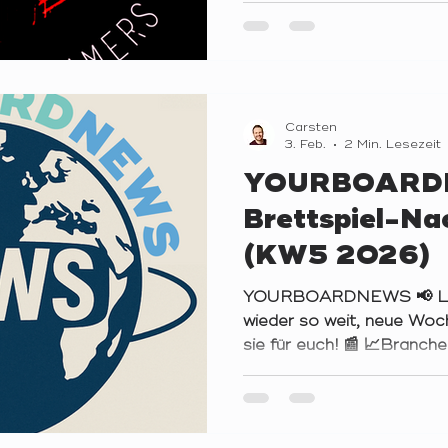
trudelten zehn Spieler*inne
die ein oder andere Partie 
Leider war diesmal kein fl
ihnen, doch das sollte uns
Weise trüben – besonders
Carsten
3. Feb.
2 Min. Lesezeit
YOURBOARDN
Brettspiel-Na
(KW5 2026)
YOURBOARDNEWS 📢 Lieb
wieder so weit, neue Woch
sie für euch! 📰 📈Bran
veröffentlicht Roadmap. C
einem eigenen Blog-Post
noch ausstehenden Crow
herausgebracht. Weiterhin