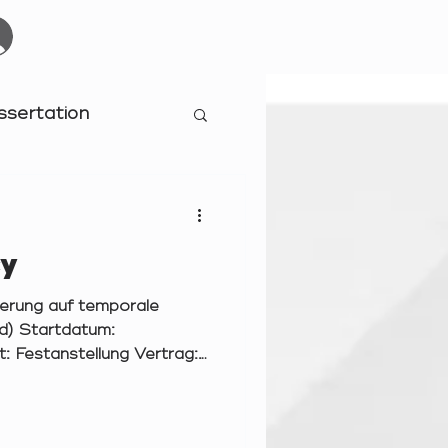
Start
Events
YOURBOARDCLUB
Mehr
ssertation
cy
sierung auf temporale
d) Startdatum:
: Festanstellung Vertrag:
fang der Tätigkeit:
relevel: Berufserfahrene -
Sie erwartet: Zeitreisen in