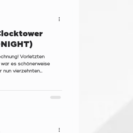
ng" verteilt auf zwei
OARDSUMMER (29.05.26)
Clocktower
NIGHT)
echnung! Vorletzten
 war es schönerweise
ur nun vierzehnten
a-Fit in Mickten zu
 Neulinge hatten –
lfreund meinerseits –,
es Abends zwei Runden des
e Can Play“ (von Ben
andemonium Institutes)
15.05.26) „Wie erklärst du
t