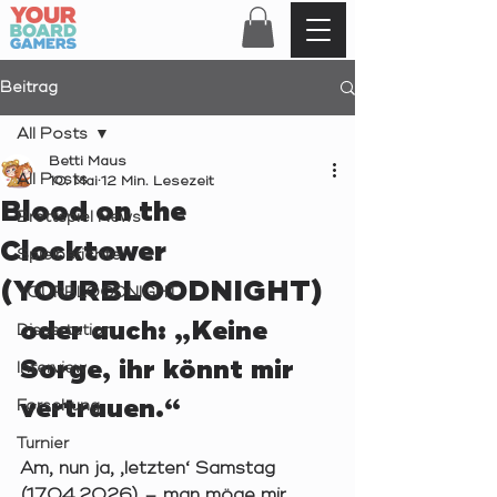
Beitrag
All Posts
Betti Maus
All Posts
10. Mai
12 Min. Lesezeit
Blood on the
Brettspiel News
Clocktower
Spielberichte
(YOURBLOODNIGHT)
YOURBLOODNIGHT
oder auch: „Keine 
Dissertation
Sorge, ihr könnt mir 
Interview
vertrauen.“ 
Forschung
Turnier
Am, nun ja, ‚letzten‘ Samstag 
(17.04.2026) – man möge mir 