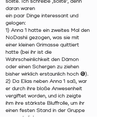
sollte. Ich schreibe ‚sollte‘, denn 
daran waren 
ein paar Dinge interessant und 
gelogen:  
1) Anna 1 hatte ein zweites Mal den 
NoDashii gezogen, was sie mit 
einer kleinen Grimasse quittiert 
hatte (bei ihr ist die 
Wahrscheinlichkeit den Dämon 
oder einen Schergen zu ziehen 
bisher wirklich erstaunlich hoch 😅).  
2) Da Elias neben Anna 1 saß, war 
er durch ihre bloße Anwesenheit 
vergiftet worden, und ich zeigte 
ihm ihre stärkste Bluffrolle, um ihr 
einen festen Stand in der Gruppe 
zu ermöglichen. 
3) Leider entschied sich Anna 1 für 
eine andere Bluffrolle, was Elias 