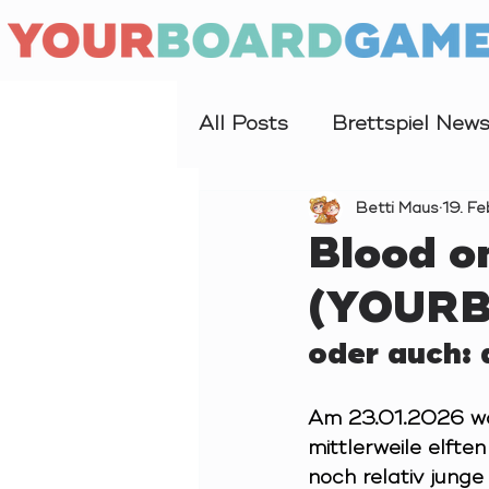
All Posts
Brettspiel New
Interview
Betti Maus
Forschung
19. Fe
Blood o
(YOUR
oder auch: 
Am 23.01.2026 war
mittlerweile elft
noch relativ junge