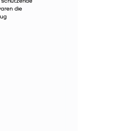
e schützende 
aren die 
nug 