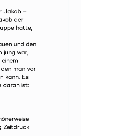
ür Jakob – 
akob der 
ruppe hatte, 
bauen und den 
 jung war, 
t einem 
 den man vor 
n kann. Es 
daran ist: 
chönerweise 
g Zeitdruck 