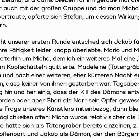
befand, und damit blieben für ihn gerade mal dre
e er auch mit der großen Gruppe und da man Mich
vertraute, opferte sich Stefan, um dessen Wirkung
rn.
cht unserer ersten Runde entschied sich Jakob fü
ihre Fähigkeit leider knapp überlebte. Mario und M
terhin um Micha, dem ich ein weiteres Mal eine ‚1
en Kopfschütteln quittierte. Madeleine (Totengräbe
 und nach einer weiteren, eher kürzeren Nacht er
n, dass keiner von ihnen gestorben war. Tagsübe
ig hin und her einig, dass der Kill des Dämons en
orden oder aber Shari als Narr sein Opfer gewes
 Frage unseres Künstlers miteinbezog, dann blie
öglichkeiten offen: Micha wurde relativ sicher al
e hatte sich als Totengräber bereits einzelnen, z.
offenbart und Jakob als Dämon, der den Bürgerm