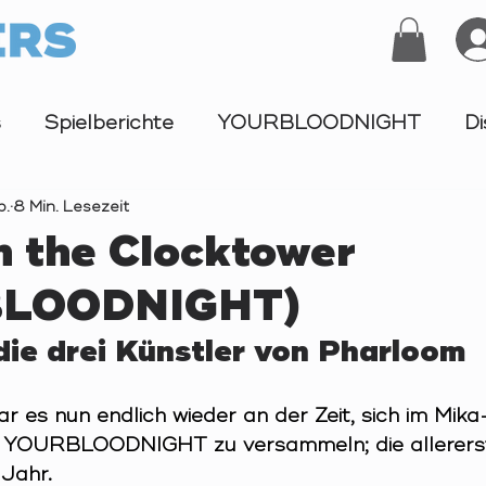
s
Spielberichte
YOURBLOODNIGHT
Di
b.
8 Min. Lesezeit
Turnier
n the Clocktower
BLOODNIGHT)
die drei Künstler von Pharloom
 es nun endlich wieder an der Zeit, sich im Mika-
en YOURBLOODNIGHT zu versammeln; die allererst
 Jahr.