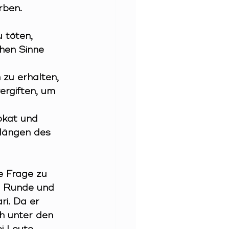
rben.
 töten, 
chen Sinne 
zu erhalten, 
rgiften, um 
okat und 
Klängen des 
e Frage zu 
n Runde und 
i. Da er 
h unter den 