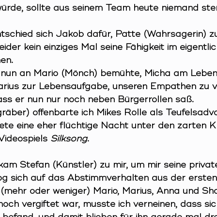
ürde, sollte aus seinem Team heute niemand ste
tschied sich Jakob dafür, Patte (Wahrsagerin) zu
ider kein einziges Mal seine Fähigkeit im eigentli
en.
 nun an Mario (Mönch) bemühte, Micha am Leben 
rius zur Lebensaufgabe, unseren Empathen zu ve
dass er nun nur noch neben Bürgerrollen saß.
räber) offenbarte ich Mikes Rolle als Teufelsadv
ete eine eher flüchtige Nacht unter den zarten 
ideospiels 
Silksong
.
kam Stefan (Künstler) zu mir, um mir seine privat
zog sich auf das Abstimmverhalten aus der erste
 (mehr oder weniger) Mario, Marius, Anna und Shar
och vergiftet war, musste ich verneinen, dass sic