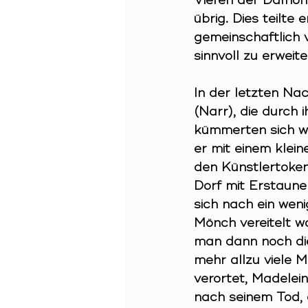
Vieren der Dämon 
übrig. Dies teilt
gemeinschaftlich 
sinnvoll zu erweite
In
 der letzten Na
(Narr), die durch 
kümmerten sich wei
er mit einem klein
den Künstlertoken
Dorf mit Erstaune
sich nach ein wen
Mönch vereitelt w
man dann noch die
mehr allzu viele M
verortet, Madelein
nach seinem Tod, 