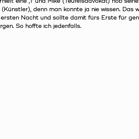
hielt eine ‚1‘ und Mike (Teufelsadvokat) hob sein
(Künstler), denn man konnte ja nie wissen. Das w
 ersten Nacht und sollte damit fürs Erste für ge
gen. So hoffte ich jedenfalls.