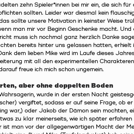
elten zehn Spieler*innen bei mir ein, die sich für 
flichten sollten. Leider war diesmal kein flauschi
das sollte unsere Motivation in keinster Weise tr
wenn man mir vor Beginn Geschenke macht. Und a
richt muss ich nochmal ganz herzlich Danke sage
hten bereits hinter uns gelassen hatten, erhielt i
 Dank dem lieben Mike wird im Laufe dieses Jahre
eiterung mit all den experimentellen Charakteren,
 darauf freue ich mich schon ungemein.
arten, aber ohne doppelten Boden
 Wahrsagerin, wurde in der ersten Nacht geistes
cher) vergiftet, sodass er auf seine Frage, ob er (
ing war,) oder Jakob der Dämon sein mochten, ein
 etwas zu klar meinerseits, wie ich später erfahren 
er ist man vor der allgegenwärtigen Macht der Met