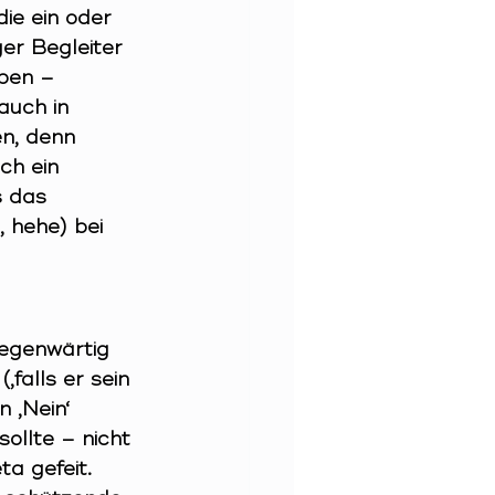
die ein oder 
ger Begleiter 
üben – 
uch in 
n, denn 
ch ein 
s das 
 hehe) bei 
gegenwärtig 
,falls er sein 
 ‚Nein‘ 
sollte – nicht 
a gefeit. 