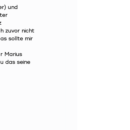
r) und 
ter 
z 
h zuvor nicht 
das sollte mir 
r Marius 
u das seine 