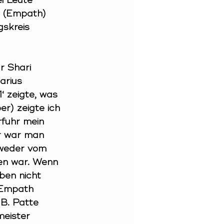
i Leute 
a (Empath) 
skreis 
r Shari 
arius 
‘ zeigte, was 
r) zeigte ich 
fuhr mein 
r war man 
tweder vom 
en war. Wenn 
ben nicht 
s Empath 
 B. Patte 
eister 