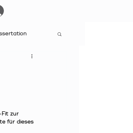
Start
Events
YOURBOARDCLUB
Mehr
ssertation
Fit zur 
e für dieses 