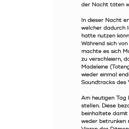
der Nacht töten w
In
 dieser Nacht en
welcher dadurch le
hatte nutzen könn
Während sich von
machte es sich Ma
zu verschleiern, 
Madeleine (Toteng
wieder einmal end
Soundtracks des V
Am
 heutigen Tag 
stellen. Diese be
beinhaltete damit
weder betrunken n