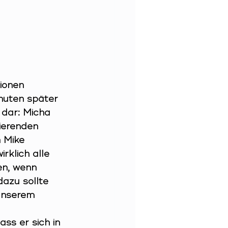
ionen 
nuten später 
 dar: Micha 
ierenden 
 Mike 
rklich alle 
en, wenn 
dazu sollte 
unserem 
ss er sich in 