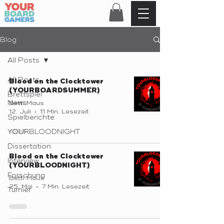
Blog
All Posts
All Posts
Blood on the Clocktower
(YOURBOARDSUMMER)
Brettspiel
News
Betti Maus
12. Juli
11 Min. Lesezeit
Spielberichte
YOURBLOODNIGHT
Dissertation
Blood on the Clocktower
Interview
(YOURBLOODNIGHT)
Forschung
Betti Maus
25. Mai
7 Min. Lesezeit
Turnier